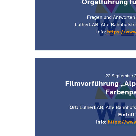
Orgelführung f
Fragen und Antworten
LutherLAB, Alte Bahnhofst
Info:
https://www
22.September 2
Filmvorführung „Alp
Farbenpa
Ort:
LutherLAB, Alte Bahnhof
Eintritt 
Info:
https://www