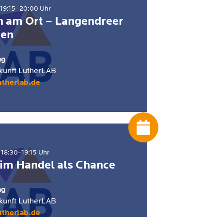
19:15–20:00 Uhr
en am Ort – Langendreer
ken
ag
ukunft LutherLAB
utherlab.de
18:30–19:15 Uhr
 im Handel als Chance
ag
ukunft LutherLAB
utherlab.de