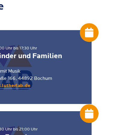
e
0 Uhr bis 17:30 Uhr
inder und Familien
 mit Musik
raße 166, 44892 Bochum
.lutherlab.de
0 Uhr bis 21:00 Uhr