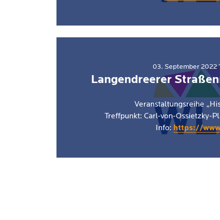
03. September 2022 1
Langendreerer Straßen
Veranstaltungsreihe „His
Treffpunkt: Carl-von-Ossietzky-P
Info:
https://www