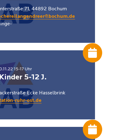
 Unterstraße 71, 44892 Bochum
echereilangendreer@bochum.de
dinge-
0.11.22 15-17 Uhr
 Kinder 5-12 J.
lackerstraße Ecke Hasselbrink
ation-ruhr-ost.de