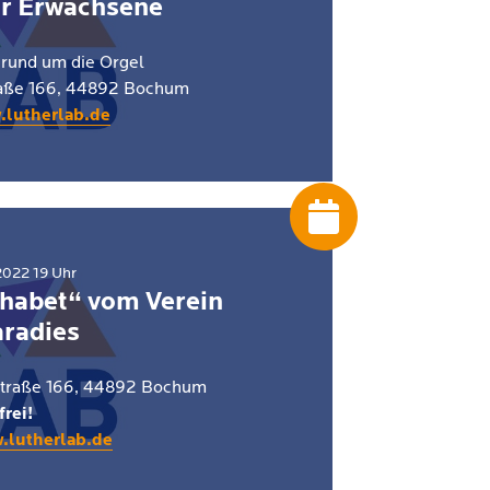
ür Erwachsene
 rund um die Orgel
raße 166, 44892 Bochum
.lutherlab.de
022 19 Uhr
habet“ vom Verein
radies
straße 166, 44892 Bochum
frei!
.lutherlab.de