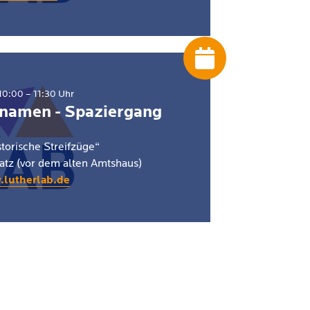
0:00 – 11:30 Uhr
namen - Spaziergang
torische Streifzüge“
latz (vor dem alten Amtshaus)
.lutherlab.de