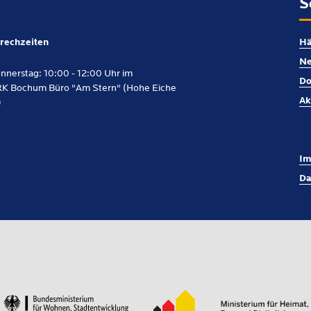
S
rechzeiten
Hä
Ne
nnerstag: 10:00 - 12:00 Uhr im
Do
K Bochum Büro "Am Stern" (Hohe Eiche
Ak
)
Im
Da