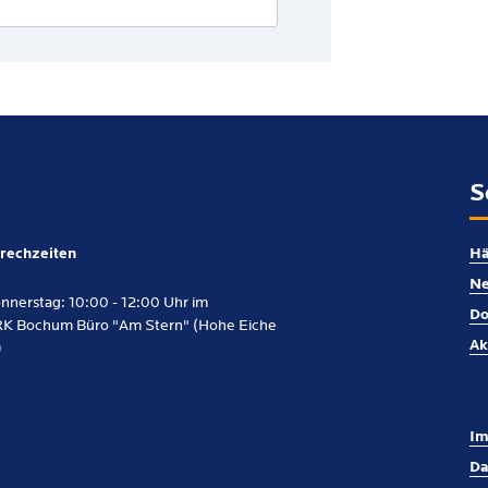
S
rechzeiten
Hä
Ne
nnerstag: 10:00 - 12:00 Uhr im
Do
K Bochum Büro "Am Stern" (Hohe Eiche
Ak
)
Im
Da