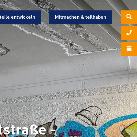
teile entwickeln
Mitmachen & teilhaben
straße -