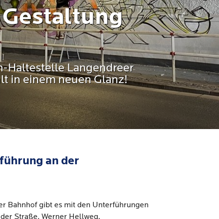
 Gestaltung
n-Haltestelle Langendreer
hlt in einem neuen Glanz!
führung an der
er Bahnhof gibt es mit den Unterführungen
der Straße, Werner Hellweg,