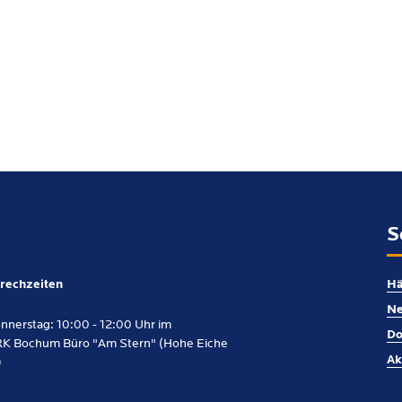
S
rechzeiten
Hä
Ne
nnerstag: 10:00 - 12:00 Uhr im
Do
K Bochum Büro "Am Stern" (Hohe Eiche
Ak
)