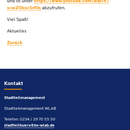
und ist unter
https://www.youtube.com/watch?
v=wZOkoc5rf0s
abzufrufen.
Viel Spaß!
Aktuelles
Zurück
Kontakt
Stadtteilmanagement
Stadtteilmanagement WLAB
Telefon: 0234 / 29 70 55 50
stadtteilbuero@bo-wlab.de